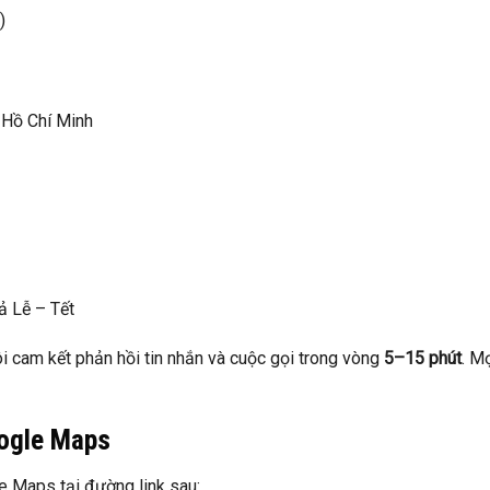
)
 Hồ Chí Minh
ả Lễ – Tết
ôi cam kết phản hồi tin nhắn và cuộc gọi trong vòng
5–15 phút
. M
oogle Maps
e Maps tại đường link sau: