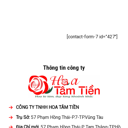
[contact-form-7 id=”427″]
Thông tin công ty
CÔNG TY TNHH HOA TÂM TIỀN
Trụ Sở:
57 Phạm Hồng Thái-P.7-TP.Vũng Tàu
Địa Chỉ mới
: 57 Phạm Hồng Thái-P. Tam Thắng-TP.Hồ