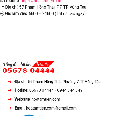
🌐
Website
:
https://hoatamtien.com
📍
Địa chỉ
: 57 Phạm Hồng Thái, P.7, TP. Vũng Tàu
🕘
Giờ làm việc
: 6h00 – 21h00 (Tất cả các ngày)
Địa chỉ
:
57 Phạm Hồng Thái-Phường 7-TP.Vũng Tàu
Hotline
: 05678 04444 - 0944 344 349
Website
: hoatamtien.com
Email
: hoatamtien.com@gmail.com