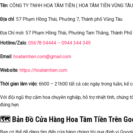
Tên
: CÔNG TY TNHH HOA TÂM TIỀN ( HOA TÂM TIỀN VŨNG TÀU
Địa chỉ
: 57 Phạm Hồng Thái, Phường 7, Thành phố Vũng Tàu
Địa Chỉ mới: 57 Phạm Hồng Thái, Phường Tam Thắng, Thành Phố
Hotline/Zalo
:
05678 04444 – 0944 344 349
Email
:
hoatamtien.com@gmail.com
Website
:
https://hoatamtien.com
Thời gian làm việc
: 6h00 – 21h00 tất cả các ngày trong tuần, kể c
Với đội ngũ thợ cắm hoa chuyên nghiệp, hỗ trợ nhiệt tình, chúng t
đúng hẹn.
🗺️ Bản Đồ Cửa Hàng Hoa Tâm Tiền Trên G
Bạn có thể dễ dàng tìm đến cửa hàng chúng tôi qua định vị Googl