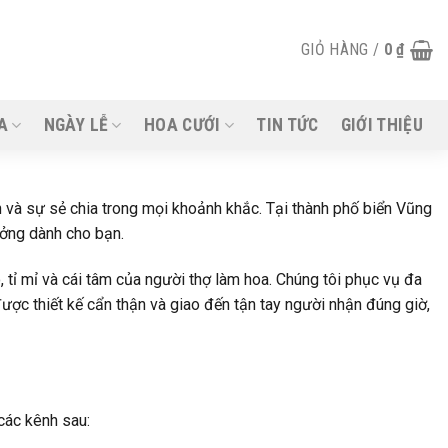
GIỎ HÀNG /
0
₫
A
NGÀY LỄ
HOA CƯỚI
TIN TỨC
GIỚI THIỆU
n và sự sẻ chia trong mọi khoảnh khắc. Tại thành phố biển Vũng
ưởng dành cho bạn.
tỉ mỉ và cái tâm của người thợ làm hoa. Chúng tôi phục vụ đa
 được thiết kế cẩn thận và giao đến tận tay người nhận đúng giờ,
các kênh sau: