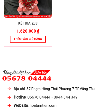
KỆ HOA 238
1.620.000
₫
THÊM VÀO GIỎ HÀNG
Địa chỉ
:
57 Phạm Hồng Thái-Phường 7-TP.Vũng Tàu
Hotline
: 05678 04444 - 0944 344 349
Website
: hoatamtien.com