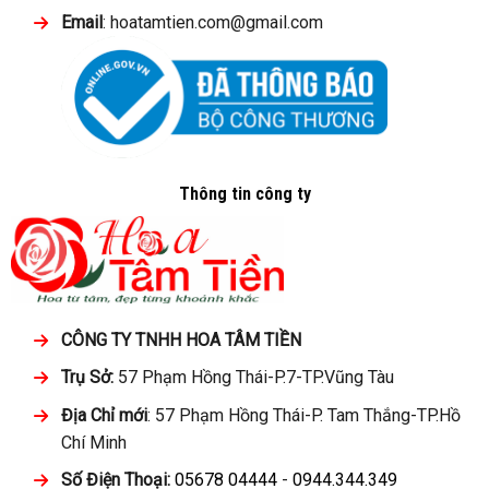
Email
: hoatamtien.com@gmail.com
Thông tin công ty
CÔNG TY TNHH HOA TÂM TIỀN
Trụ Sở:
57 Phạm Hồng Thái-P.7-TP.Vũng Tàu
Địa Chỉ mới
: 57 Phạm Hồng Thái-P. Tam Thắng-TP.Hồ
Chí Minh
Số Điện Thoại:
05678 04444
-
0944.344.349