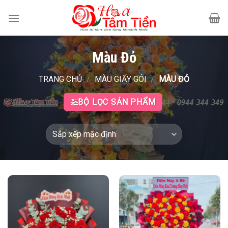
Bỏ
qua
nội
dung
Màu Đỏ
TRANG CHỦ
/
MÀU GIẤY GÓI
/
MÀU ĐỎ
BỘ LỌC SẢN PHẨM