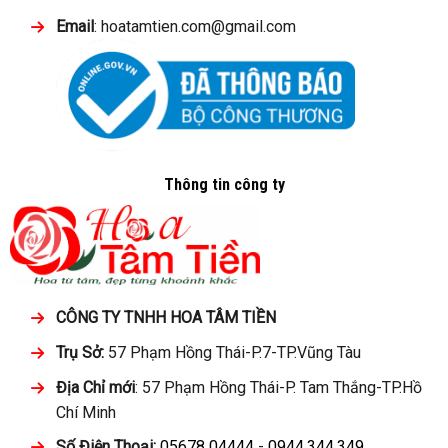
Email
: hoatamtien.com@gmail.com
Thông tin công ty
CÔNG TY TNHH HOA TÂM TIỀN
Trụ Sở:
57 Phạm Hồng Thái-P.7-TP.Vũng Tàu
Địa Chỉ mới
: 57 Phạm Hồng Thái-P. Tam Thắng-TP.Hồ
Chí Minh
Số Điện Thoại:
05678 04444
-
0944.344.349