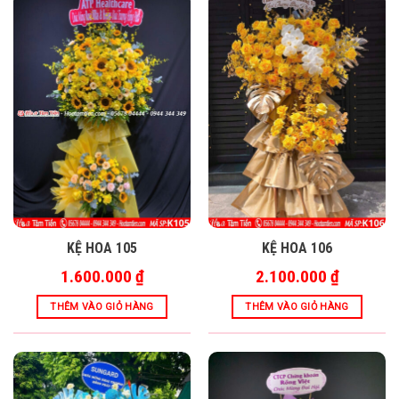
KỆ HOA 105
KỆ HOA 106
1.600.000
₫
2.100.000
₫
THÊM VÀO GIỎ HÀNG
THÊM VÀO GIỎ HÀNG