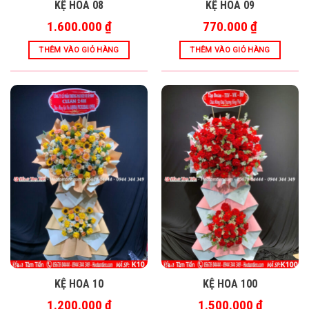
KỆ HOA 08
KỆ HOA 09
1.600.000
₫
770.000
₫
THÊM VÀO GIỎ HÀNG
THÊM VÀO GIỎ HÀNG
KỆ HOA 10
KỆ HOA 100
1.200.000
₫
1.500.000
₫