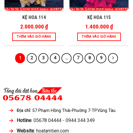
KỆ HOA 114
KỆ HOA 115
2.000.000
₫
1.400.000
₫
THÊM VÀO GIỎ HÀNG
THÊM VÀO GIỎ HÀNG
1
2
3
4
…
7
8
9
Địa chỉ
:
57 Phạm Hồng Thái-Phường 7-TP.Vũng Tàu
Hotline
: 05678 04444 - 0944 344 349
Website
: hoatamtien.com