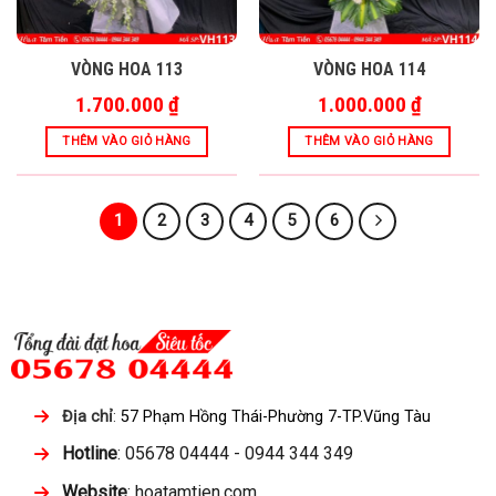
VÒNG HOA 113
VÒNG HOA 114
1.700.000
₫
1.000.000
₫
THÊM VÀO GIỎ HÀNG
THÊM VÀO GIỎ HÀNG
1
2
3
4
5
6
Địa chỉ
:
57 Phạm Hồng Thái-Phường 7-TP.Vũng Tàu
Hotline
: 05678 04444 - 0944 344 349
Website
: hoatamtien.com