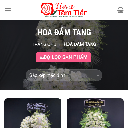
Bỏ
qua
nội
dung
HOA ĐÁM TANG
TRANG CHỦ
/
HOA ĐÁM TANG
BỘ LỌC SẢN PHẨM