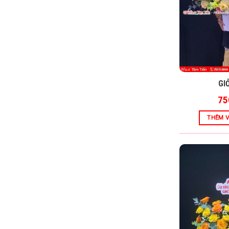
GI
75
THÊM V