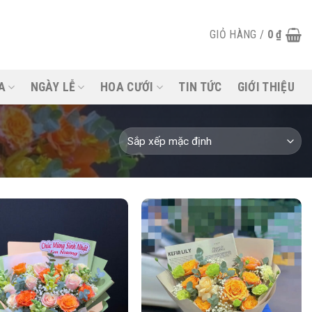
GIỎ HÀNG /
0
₫
A
NGÀY LỄ
HOA CƯỚI
TIN TỨC
GIỚI THIỆU