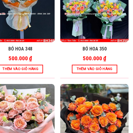
BÓ HOA 348
BÓ HOA 350
500.000
₫
500.000
₫
THÊM VÀO GIỎ HÀNG
THÊM VÀO GIỎ HÀNG