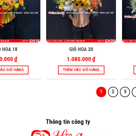
Ỏ HOA 18
GIỎ HOA 20
0.000
₫
1.080.000
₫
ÀO GIỎ HÀNG
THÊM VÀO GIỎ HÀNG
1
2
3
Thông tin công ty