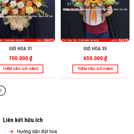
GIỎ HOA 31
GIỎ HOA 35
700.000
₫
650.000
₫
THÊM VÀO GIỎ HÀNG
THÊM VÀO GIỎ HÀNG
Liên kết hữu ích
Hướng dẫn đặt hoa