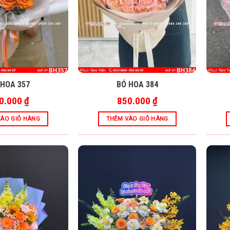
 HOA 357
BÓ HOA 384
0.000
₫
850.000
₫
ÀO GIỎ HÀNG
THÊM VÀO GIỎ HÀNG