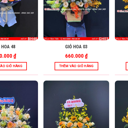
 HOA 48
GIỎ HOA 03
0.000
₫
660.000
₫
ÀO GIỎ HÀNG
THÊM VÀO GIỎ HÀNG