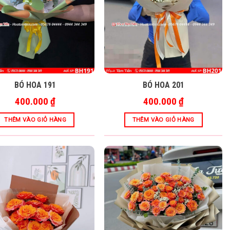
BÓ HOA 191
BÓ HOA 201
400.000
₫
400.000
₫
THÊM VÀO GIỎ HÀNG
THÊM VÀO GIỎ HÀNG