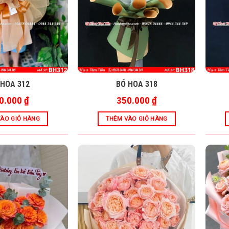
 HOA 312
BÓ HOA 318
0.000
₫
350.000
₫
ÀO GIỎ HÀNG
THÊM VÀO GIỎ HÀNG