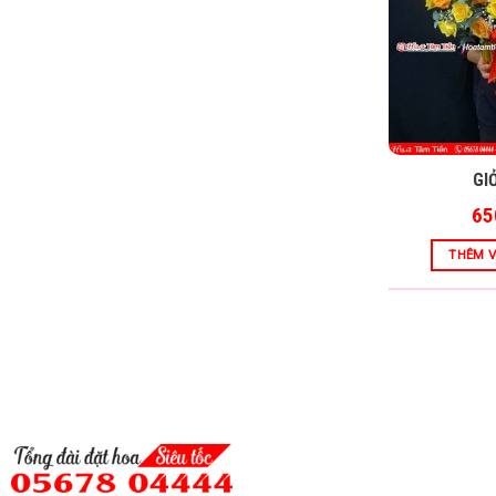
GI
65
THÊM V