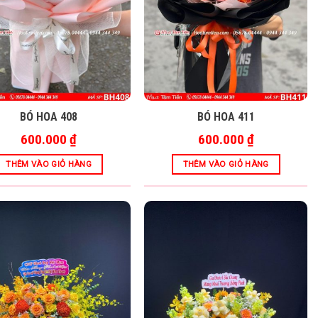
BÓ HOA 408
BÓ HOA 411
600.000
₫
600.000
₫
THÊM VÀO GIỎ HÀNG
THÊM VÀO GIỎ HÀNG