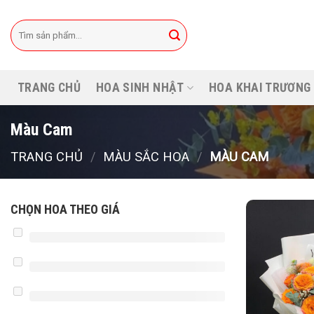
Bỏ
qua
Tìm
kiếm:
nội
dung
TRANG CHỦ
HOA SINH NHẬT
HOA KHAI TRƯƠNG
Màu Cam
TRANG CHỦ
/
MÀU SẮC HOA
/
MÀU CAM
CHỌN HOA THEO GIÁ