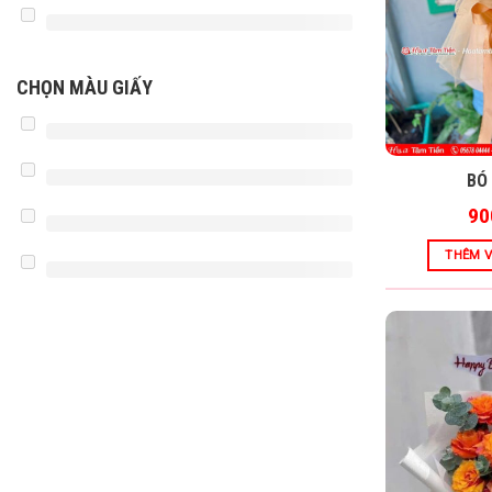
CHỌN MÀU GIẤY
BÓ
90
THÊM V