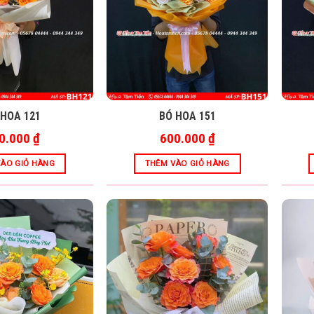
 HOA 121
BÓ HOA 151
0.000
₫
600.000
₫
ÀO GIỎ HÀNG
THÊM VÀO GIỎ HÀNG