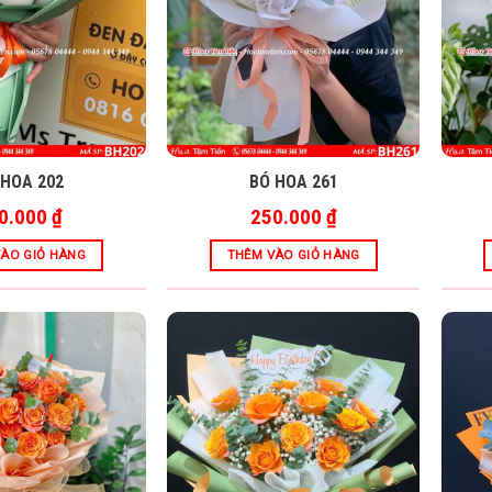
 HOA 202
BÓ HOA 261
0.000
₫
250.000
₫
ÀO GIỎ HÀNG
THÊM VÀO GIỎ HÀNG