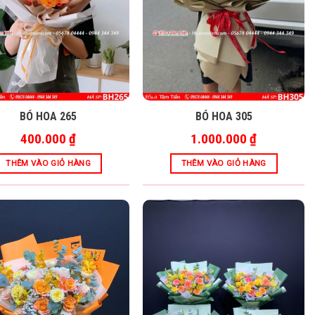
BÓ HOA 265
BÓ HOA 305
400.000
₫
1.000.000
₫
THÊM VÀO GIỎ HÀNG
THÊM VÀO GIỎ HÀNG