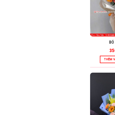
BÓ
35
THÊM V