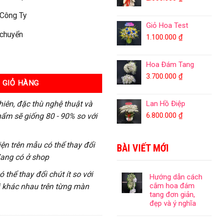
 Công Ty
Giỏ Hoa Test
 chuyển
1.100.000
₫
Hoa Đám Tang
3.700.000
₫
 GIỎ HÀNG
hiên, đặc thù nghệ thuật và
Lan Hồ Điệp
6.800.000
₫
ẩm sẽ giống 80 - 90% so với
iện trên mẫu có thể thay đổi
BÀI VIẾT MỚI
đang có ở shop
 thể thay đổi chút ít so với
Hướng dẫn cách
cắm hoa đám
ị khác nhau trên từng màn
tang đơn giản,
đẹp và ý nghĩa