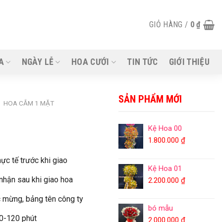
GIỎ HÀNG /
0
₫
A
NGÀY LỄ
HOA CƯỚI
TIN TỨC
GIỚI THIỆU
SẢN PHẨM MỚI
/
HOA CẮM 1 MẶT
Kệ Hoa 00
1.800.000
₫
ực tế trước khi giao
Kệ Hoa 01
 nhận sau khi giao hoa
2.200.000
₫
 mừng, bảng tên công ty
bó mẫu
90-120 phút
2.000.000
₫