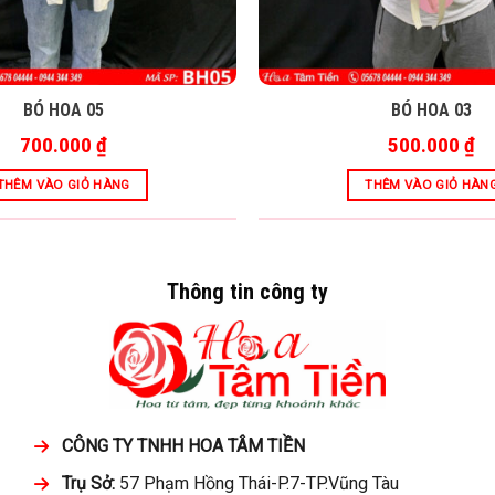
BÓ HOA 05
BÓ HOA 03
700.000
₫
500.000
₫
THÊM VÀO GIỎ HÀNG
THÊM VÀO GIỎ HÀN
Thông tin công ty
CÔNG TY TNHH HOA TÂM TIỀN
Trụ Sở:
57 Phạm Hồng Thái-P.7-TP.Vũng Tàu