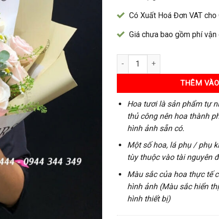
Có Xuất Hoá Đơn VAT cho
Giá chưa bao gồm phí vận
Bó Hoa 141 số lượng
THÊM VÀO
Hoa tươi là sản phẩm tự n
thủ công nên hoa thành ph
hình ảnh sẵn có.
Một số hoa, lá phụ / phụ k
tùy thuộc vào tài nguyên 
Màu sắc của hoa thực tế có
hình ảnh (Màu sắc hiển th
hình thiết bị)