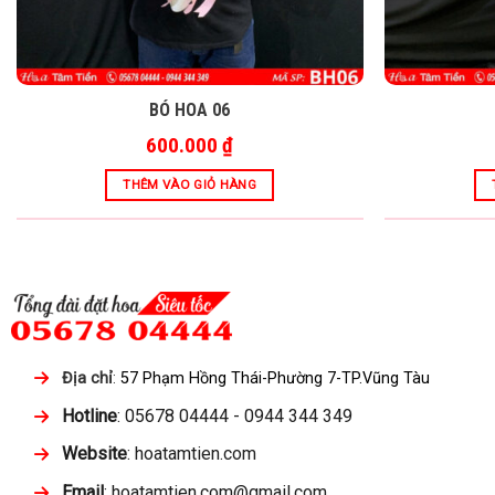
BÓ HOA 06
600.000
₫
THÊM VÀO GIỎ HÀNG
Địa chỉ
:
57 Phạm Hồng Thái-Phường 7-TP.Vũng Tàu
Hotline
: 05678 04444 - 0944 344 349
Website
: hoatamtien.com
Email
: hoatamtien.com@gmail.com