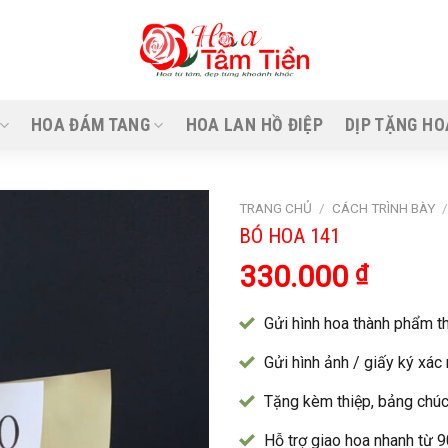
HOA ĐÁM TANG
HOA LAN HỒ ĐIỆP
DỊP TẶNG HO
TRANG CHỦ
/
CÁCH TRÌNH BÀY
BÓ HOA 141
330.000
₫
Gửi hình hoa thành phẩm th
Gửi hình ảnh / giấy ký xác
Tặng kèm thiệp, bảng chúc
Hỗ trợ giao hoa nhanh từ 