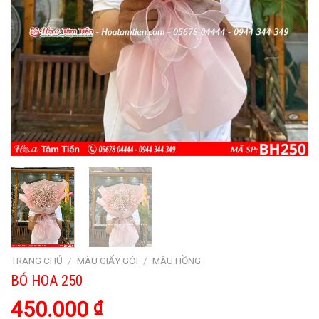
TRANG CHỦ
/
MÀU GIẤY GÓI
/
MÀU HỒNG
BÓ HOA 250
450.000
₫