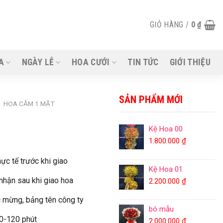
GIỎ HÀNG /
0
₫
A
NGÀY LỄ
HOA CƯỚI
TIN TỨC
GIỚI THIỆU
SẢN PHẨM MỚI
/
HOA CẮM 1 MẶT
Kệ Hoa 00
1.800.000
₫
ực tế trước khi giao
Kệ Hoa 01
 nhận sau khi giao hoa
2.200.000
₫
 mừng, bảng tên công ty
bó mẫu
90-120 phút
2.000.000
₫