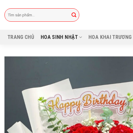
Bỏ
qua
Tìm
kiếm:
nội
dung
TRANG CHỦ
HOA SINH NHẬT
HOA KHAI TRƯƠNG