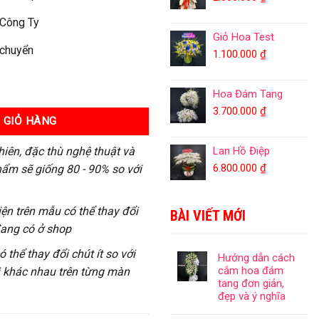
 Công Ty
Giỏ Hoa Test
 chuyển
1.100.000
₫
Hoa Đám Tang
3.700.000
₫
 GIỎ HÀNG
hiên, đặc thù nghệ thuật và
Lan Hồ Điệp
6.800.000
₫
ẩm sẽ giống 80 - 90% so với
iện trên mẫu có thể thay đổi
BÀI VIẾT MỚI
đang có ở shop
 thể thay đổi chút ít so với
Hướng dẫn cách
cắm hoa đám
ị khác nhau trên từng màn
tang đơn giản,
đẹp và ý nghĩa