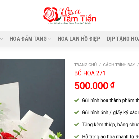
HOA ĐÁM TANG
HOA LAN HỒ ĐIỆP
DỊP TẶNG HO
TRANG CHỦ
/
CÁCH TRÌNH BÀY
BÓ HOA 271
500.000
₫
Gửi hình hoa thành phẩm th
Gửi hình ảnh / giấy ký xác
Tặng kèm thiệp, bảng chúc
Hỗ trợ giao hoa nhanh từ 