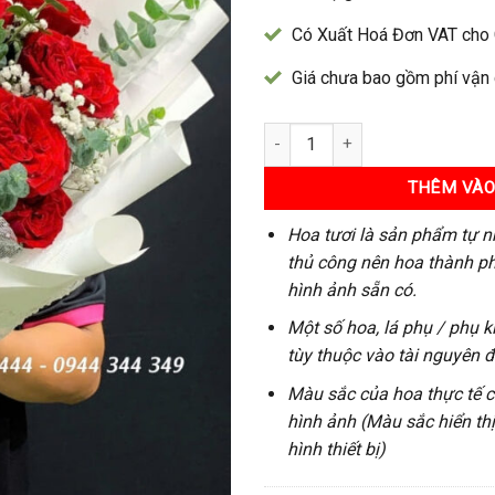
Có Xuất Hoá Đơn VAT cho
Giá chưa bao gồm phí vận
Bó Hoa 271 số lượng
THÊM VÀO
Hoa tươi là sản phẩm tự n
thủ công nên hoa thành ph
hình ảnh sẵn có.
Một số hoa, lá phụ / phụ k
tùy thuộc vào tài nguyên 
Màu sắc của hoa thực tế có
hình ảnh (Màu sắc hiển th
hình thiết bị)