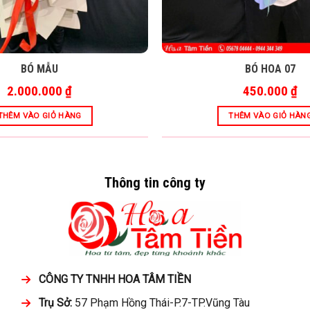
BÓ MẪU
BÓ HOA 07
2.000.000
₫
450.000
₫
THÊM VÀO GIỎ HÀNG
THÊM VÀO GIỎ HÀN
Thông tin công ty
CÔNG TY TNHH HOA TÂM TIỀN
Trụ Sở:
57 Phạm Hồng Thái-P.7-TP.Vũng Tàu