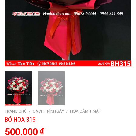
TRANG CHỦ
/
CÁCH TRÌNH BÀY
/
HOA CẮM 1 MẶT
BÓ HOA 315
500.000
₫