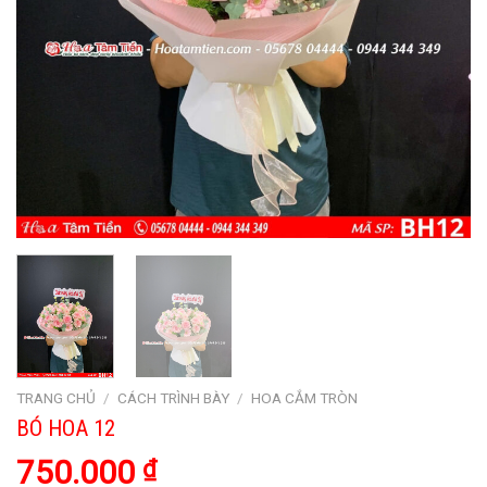
TRANG CHỦ
/
CÁCH TRÌNH BÀY
/
HOA CẮM TRÒN
BÓ HOA 12
750.000
₫