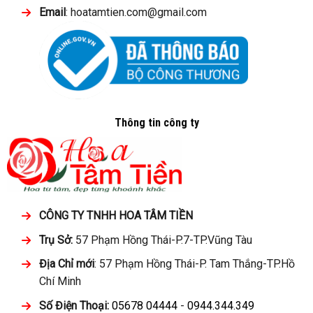
Email
: hoatamtien.com@gmail.com
Thông tin công ty
CÔNG TY TNHH HOA TÂM TIỀN
Trụ Sở:
57 Phạm Hồng Thái-P.7-TP.Vũng Tàu
Địa Chỉ mới
: 57 Phạm Hồng Thái-P. Tam Thắng-TP.Hồ
Chí Minh
Số Điện Thoại:
05678 04444
-
0944.344.349