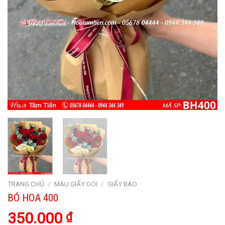
TRANG CHỦ
/
MÀU GIẤY GÓI
/
GIẤY BÁO
BÓ HOA 400
350.000
₫