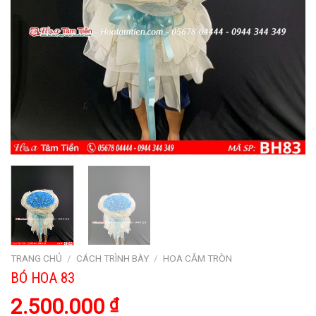
TRANG CHỦ
/
CÁCH TRÌNH BÀY
/
HOA CẮM TRÒN
BÓ HOA 83
2.500.000
₫