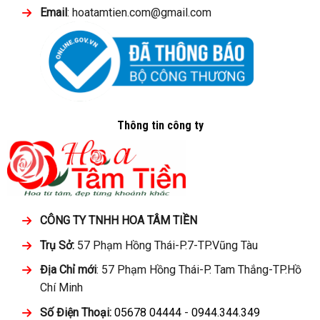
Email
: hoatamtien.com@gmail.com
Thông tin công ty
CÔNG TY TNHH HOA TÂM TIỀN
Trụ Sở:
57 Phạm Hồng Thái-P.7-TP.Vũng Tàu
Địa Chỉ mới
: 57 Phạm Hồng Thái-P. Tam Thắng-TP.Hồ
Chí Minh
Số Điện Thoại:
05678 04444
-
0944.344.349