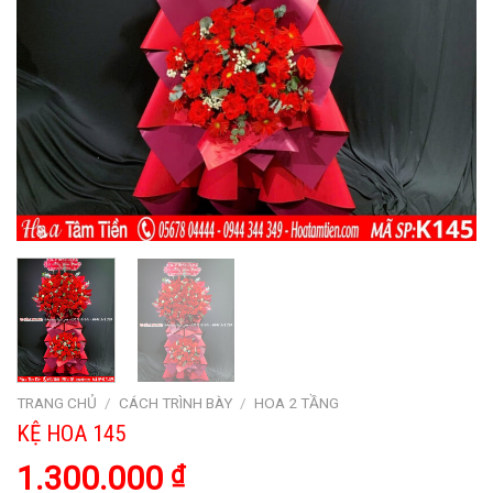
TRANG CHỦ
/
CÁCH TRÌNH BÀY
/
HOA 2 TẦNG
KỆ HOA 145
1.300.000
₫