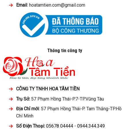
Email
: hoatamtien.com@gmail.com
Thông tin công ty
CÔNG TY TNHH HOA TÂM TIỀN
Trụ Sở:
57 Phạm Hồng Thái-P.7-TP.Vũng Tàu
Địa Chỉ mới
: 57 Phạm Hồng Thái-P. Tam Thắng-TP.Hồ
Chí Minh
Số Điện Thoại:
05678 04444
-
0944.344.349