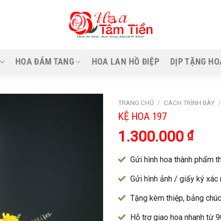
HOA ĐÁM TANG
HOA LAN HỒ ĐIỆP
DỊP TẶNG HO
TRANG CHỦ
/
CÁCH TRÌNH BÀY
KỆ HOA 197
1.300.000
₫
Gửi hình hoa thành phẩm th
Gửi hình ảnh / giấy ký xác
Tặng kèm thiệp, bảng chúc
Hỗ trợ giao hoa nhanh từ 