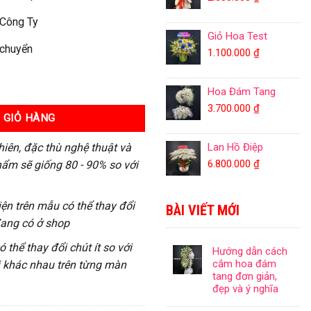
 Công Ty
Giỏ Hoa Test
 chuyển
1.100.000
₫
Hoa Đám Tang
3.700.000
₫
 GIỎ HÀNG
hiên, đặc thù nghệ thuật và
Lan Hồ Điệp
6.800.000
₫
ẩm sẽ giống 80 - 90% so với
iện trên mẫu có thể thay đổi
BÀI VIẾT MỚI
đang có ở shop
 thể thay đổi chút ít so với
Hướng dẫn cách
cắm hoa đám
ị khác nhau trên từng màn
tang đơn giản,
đẹp và ý nghĩa