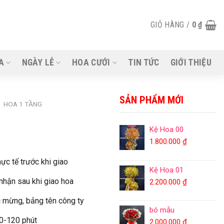
GIỎ HÀNG /
0
₫
A
NGÀY LỄ
HOA CƯỚI
TIN TỨC
GIỚI THIỆU
SẢN PHẨM MỚI
/
HOA 1 TẦNG
Kệ Hoa 00
1.800.000
₫
ực tế trước khi giao
Kệ Hoa 01
 nhận sau khi giao hoa
2.200.000
₫
 mừng, bảng tên công ty
bó mẫu
90-120 phút
2.000.000
₫