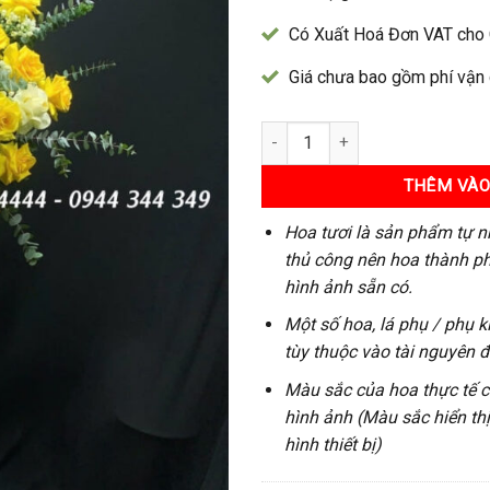
Có Xuất Hoá Đơn VAT cho
Giá chưa bao gồm phí vận
Kệ Hoa 197 số lượng
THÊM VÀO
Hoa tươi là sản phẩm tự n
thủ công nên hoa thành ph
hình ảnh sẵn có.
Một số hoa, lá phụ / phụ k
tùy thuộc vào tài nguyên 
Màu sắc của hoa thực tế có
hình ảnh (Màu sắc hiển th
hình thiết bị)