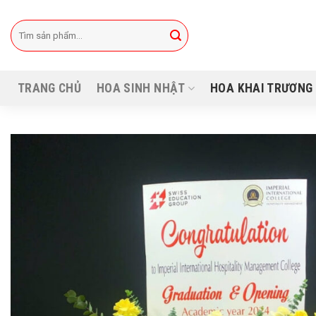
Bỏ
qua
Tìm
kiếm:
nội
dung
TRANG CHỦ
HOA SINH NHẬT
HOA KHAI TRƯƠNG