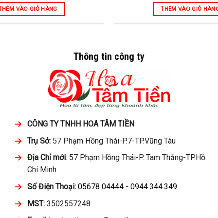
THÊM VÀO GIỎ HÀNG
THÊM VÀO GIỎ HÀN
Thông tin công ty
CÔNG TY TNHH HOA TÂM TIỀN
Trụ Sở:
57 Phạm Hồng Thái-P.7-TP.Vũng Tàu
Địa Chỉ mới
: 57 Phạm Hồng Thái-P. Tam Thắng-TP.Hồ
Chí Minh
Số Điện Thoại:
05678 04444
-
0944.344.349
MST:
3502557248