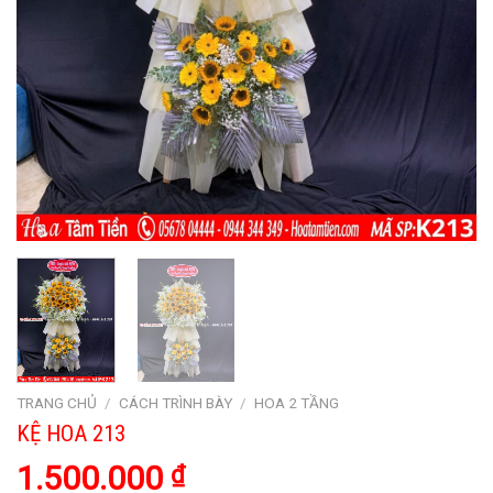
TRANG CHỦ
/
CÁCH TRÌNH BÀY
/
HOA 2 TẦNG
KỆ HOA 213
1.500.000
₫