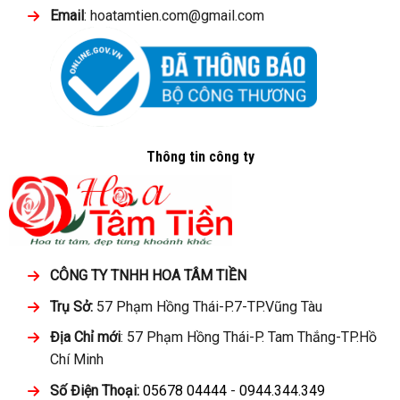
Email
: hoatamtien.com@gmail.com
Thông tin công ty
CÔNG TY TNHH HOA TÂM TIỀN
Trụ Sở:
57 Phạm Hồng Thái-P.7-TP.Vũng Tàu
Địa Chỉ mới
: 57 Phạm Hồng Thái-P. Tam Thắng-TP.Hồ
Chí Minh
Số Điện Thoại:
05678 04444
-
0944.344.349