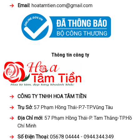
Email
: hoatamtien.com@gmail.com
Thông tin công ty
CÔNG TY TNHH HOA TÂM TIỀN
Trụ Sở:
57 Phạm Hồng Thái-P.7-TP.Vũng Tàu
Địa Chỉ mới
: 57 Phạm Hồng Thái-P. Tam Thắng-TP.Hồ
Chí Minh
Số Điện Thoại:
05678 04444
-
0944.344.349