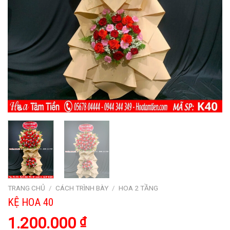
TRANG CHỦ
/
CÁCH TRÌNH BÀY
/
HOA 2 TẦNG
KỆ HOA 40
1.200.000
₫