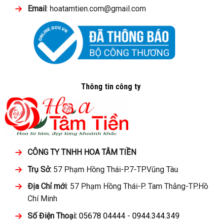
Email
: hoatamtien.com@gmail.com
Thông tin công ty
CÔNG TY TNHH HOA TÂM TIỀN
Trụ Sở:
57 Phạm Hồng Thái-P.7-TP.Vũng Tàu
Địa Chỉ mới
: 57 Phạm Hồng Thái-P. Tam Thắng-TP.Hồ
Chí Minh
Số Điện Thoại:
05678 04444
-
0944.344.349