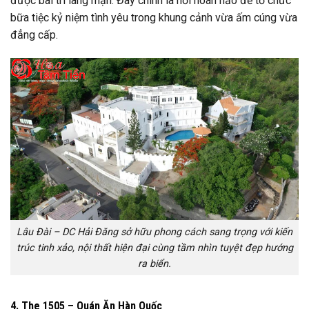
được bài trí lãng mạn. Đây chính là nơi hoàn hảo để tổ chức
bữa tiệc kỷ niệm tình yêu trong khung cảnh vừa ấm cúng vừa
đẳng cấp.
Lâu Đài – DC Hải Đăng sở hữu phong cách sang trọng với kiến
trúc tinh xảo, nội thất hiện đại cùng tầm nhìn tuyệt đẹp hướng
ra biển.
4. The 1505 – Quán Ăn Hàn Quốc