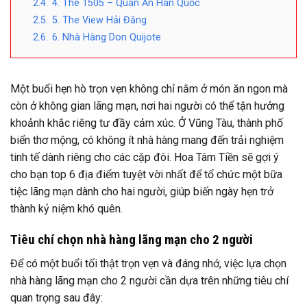
2.4.
4. The 1505 – Quán Ăn Hàn Quốc
2.5.
5. The View Hải Đăng
2.6.
6. Nhà Hàng Don Quijote
Một buổi hẹn hò trọn vẹn không chỉ nằm ở món ăn ngon mà
còn ở không gian lãng mạn, nơi hai người có thể tận hưởng
khoảnh khắc riêng tư đầy cảm xúc. Ở Vũng Tàu, thành phố
biển thơ mộng, có không ít nhà hàng mang đến trải nghiệm
tinh tế dành riêng cho các cặp đôi. Hoa Tâm Tiền sẽ gợi ý
cho bạn top 6 địa điểm tuyệt vời nhất để tổ chức một bữa
tiệc lãng mạn dành cho hai người, giúp biến ngày hẹn trở
thành kỷ niệm khó quên.
Tiêu chí chọn nhà hàng lãng mạn cho 2 người
Để có một buổi tối thật trọn vẹn và đáng nhớ, việc lựa chọn
nhà hàng lãng mạn cho 2 người cần dựa trên những tiêu chí
quan trọng sau đây: