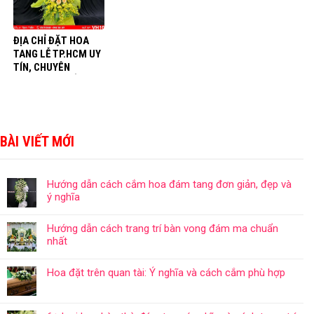
ĐỊA CHỈ ĐẶT HOA
TANG LỄ TP.HCM UY
TÍN, CHUYÊN
NGHIỆP, GIÁ RẺ
BÀI VIẾT MỚI
Hướng dẫn cách cắm hoa đám tang đơn giản, đẹp và
ý nghĩa
Hướng dẫn cách trang trí bàn vong đám ma chuẩn
nhất
Hoa đặt trên quan tài: Ý nghĩa và cách cắm phù hợp