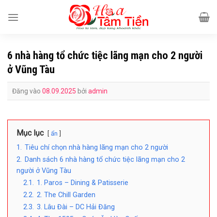
Bỏ
qua
nội
dung
6 nhà hàng tổ chức tiệc lãng mạn cho 2 người
ở Vũng Tàu
Đăng vào
08.09.2025
bởi
admin
Mục lục
ẩn
1.
Tiêu chí chọn nhà hàng lãng mạn cho 2 người
2.
Danh sách 6 nhà hàng tổ chức tiệc lãng mạn cho 2
người ở Vũng Tàu
2.1.
1. Paros – Dining & Patisserie
2.2.
2. The Chill Garden
2.3.
3. Lâu Đài – DC Hải Đăng