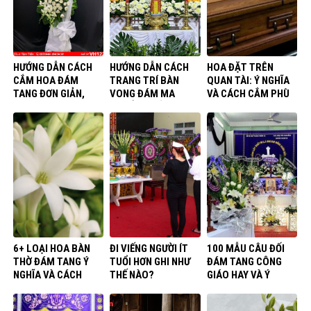
HƯỚNG DẪN CÁCH
HƯỚNG DẪN CÁCH
HOA ĐẶT TRÊN
CẮM HOA ĐÁM
TRANG TRÍ BÀN
QUAN TÀI: Ý NGHĨA
TANG ĐƠN GIẢN,
VONG ĐÁM MA
VÀ CÁCH CẮM PHÙ
ĐẸP VÀ Ý NGHĨA
CHUẨN NHẤT
HỢP
6+ LOẠI HOA BÀN
ĐI VIẾNG NGƯỜI ÍT
100 MẪU CÂU ĐỐI
THỜ ĐÁM TANG Ý
TUỔI HƠN GHI NHƯ
ĐÁM TANG CÔNG
NGHĨA VÀ CÁCH
THẾ NÀO?
GIÁO HAY VÀ Ý
TRANG TRÍ ĐẸP
NGHĨA