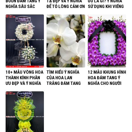
BUỒN ĐÁM TANG Ý
TẠ ĐẸP VÀ Ý NGHĨA
ƯU LÀ GÌ? Ý NGHĨA
NGHĨA SÂU SẮC
ĐỂ TỎ LÒNG CẢM ƠN
SỬ DỤNG KHI VIẾNG
SÂU SẮC
ĐÁM TANG
10+ MẪU VÒNG HOA
TÌM HIỂU Ý NGHĨA
12 MẪU KHUNG HÌNH
THÀNH KÍNH PHÂN
CỦA HOA LAN
HOA ĐÁM TANG Ý
ƯU ĐẸP VÀ Ý NGHĨA
TRẮNG ĐÁM TANG
NGHĨA CHO NGƯỜI
ĐÃ KHUẤT