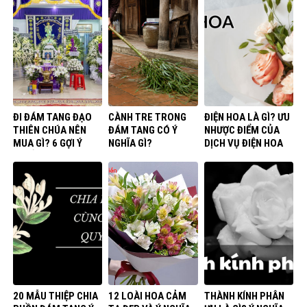
ĐI ĐÁM TANG ĐẠO
CÀNH TRE TRONG
ĐIỆN HOA LÀ GÌ? ƯU
THIÊN CHÚA NÊN
ĐÁM TANG CÓ Ý
NHƯỢC ĐIỂM CỦA
MUA GÌ? 6 GỢI Ý
NGHĨA GÌ?
DỊCH VỤ ĐIỆN HOA
THIẾT THỰC
20 MẪU THIỆP CHIA
12 LOÀI HOA CẢM
THÀNH KÍNH PHÂN