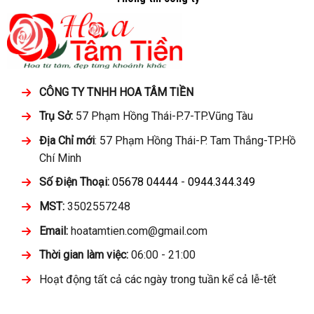
CÔNG TY TNHH HOA TÂM TIỀN
Trụ Sở:
57 Phạm Hồng Thái-P.7-TP.Vũng Tàu
Địa Chỉ mới
: 57 Phạm Hồng Thái-P. Tam Thắng-TP.Hồ
Chí Minh
Số Điện Thoại:
05678 04444
-
0944.344.349
MST:
3502557248
Email:
hoatamtien.com@gmail.com
Thời gian làm việc:
06:00 - 21:00
Hoạt động tất cả các ngày trong tuần kể cả lễ-tết