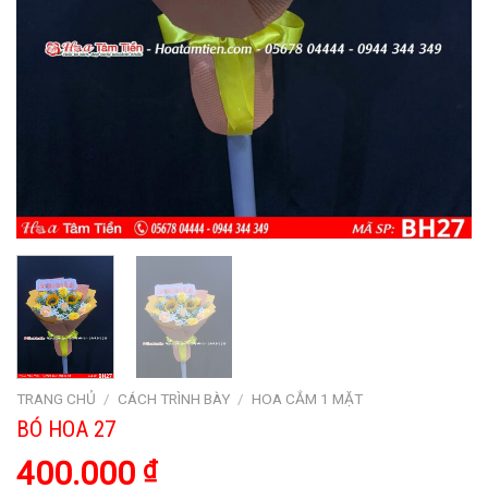
TRANG CHỦ
/
CÁCH TRÌNH BÀY
/
HOA CẮM 1 MẶT
BÓ HOA 27
400.000
₫