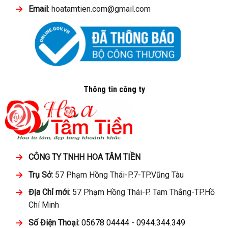
Email
: hoatamtien.com@gmail.com
Thông tin công ty
CÔNG TY TNHH HOA TÂM TIỀN
Trụ Sở:
57 Phạm Hồng Thái-P.7-TP.Vũng Tàu
Địa Chỉ mới
: 57 Phạm Hồng Thái-P. Tam Thắng-TP.Hồ
Chí Minh
Số Điện Thoại:
05678 04444
-
0944.344.349