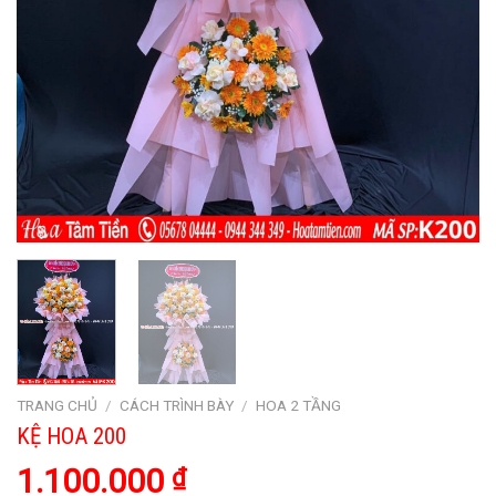
TRANG CHỦ
/
CÁCH TRÌNH BÀY
/
HOA 2 TẦNG
KỆ HOA 200
1.100.000
₫