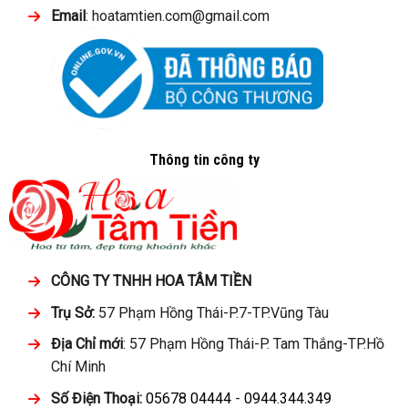
Email
: hoatamtien.com@gmail.com
Thông tin công ty
CÔNG TY TNHH HOA TÂM TIỀN
Trụ Sở:
57 Phạm Hồng Thái-P.7-TP.Vũng Tàu
Địa Chỉ mới
: 57 Phạm Hồng Thái-P. Tam Thắng-TP.Hồ
Chí Minh
Số Điện Thoại:
05678 04444
-
0944.344.349