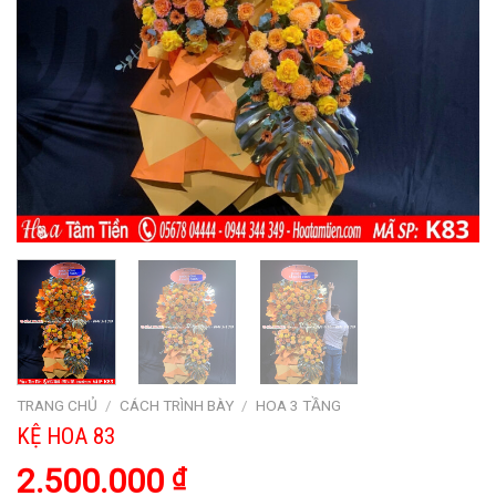
TRANG CHỦ
/
CÁCH TRÌNH BÀY
/
HOA 3 TẦNG
KỆ HOA 83
2.500.000
₫