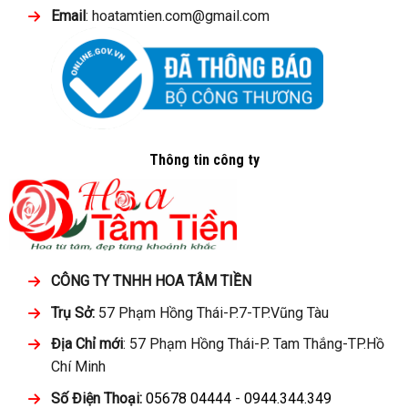
Email
: hoatamtien.com@gmail.com
Thông tin công ty
CÔNG TY TNHH HOA TÂM TIỀN
Trụ Sở:
57 Phạm Hồng Thái-P.7-TP.Vũng Tàu
Địa Chỉ mới
: 57 Phạm Hồng Thái-P. Tam Thắng-TP.Hồ
Chí Minh
Số Điện Thoại:
05678 04444
-
0944.344.349